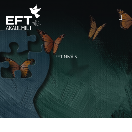
Skip
to
Mai
content
Men
EFT NIVÅ 3