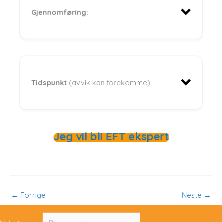
Gjennomføring:
Tidspunkt
(avvik kan forekomme):
Jeg vil bli EFT ekspert
Tidspunkt Fredag
Sesjon 1: 10:00 – 11:30
←
Forrige
Neste
→
Pause: 11:30 – 11:45
Sesjon 2: 11.45 – 13.00