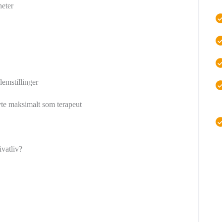
heter
lemstillinger
 yte maksimalt som terapeut
ivatliv?