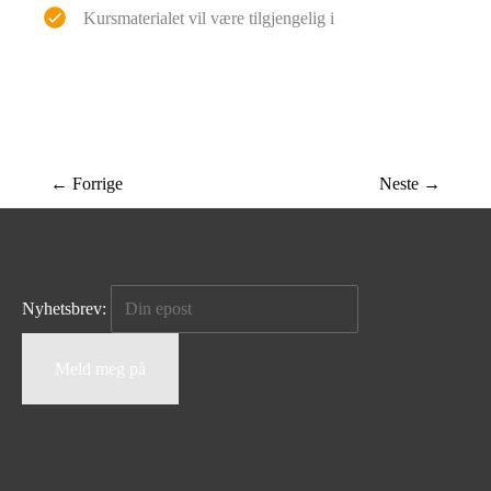
Kursmaterialet vil være tilgjengelig i
←
Forrige
Neste
→
Nyhetsbrev: