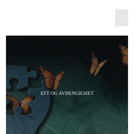
Skip
to
Mai
content
Men
EFT OG AVHENGIGHET